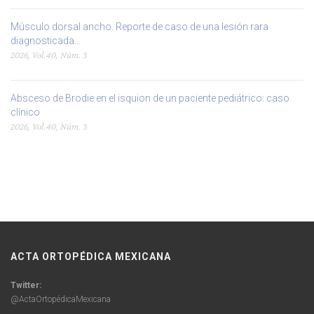
Músculo dorsal ancho. Reporte de caso de una lesión rara
diagnosticada...
2026, Vol.40, Núm. 3
Absceso de Brodie en el isquion de un paciente pediátrico: caso
clínico
2026, Vol.40, Núm. 3
ACTA ORTOPÉDICA MEXICANA
Twitter:
@ActaOrtopédicaMexicana