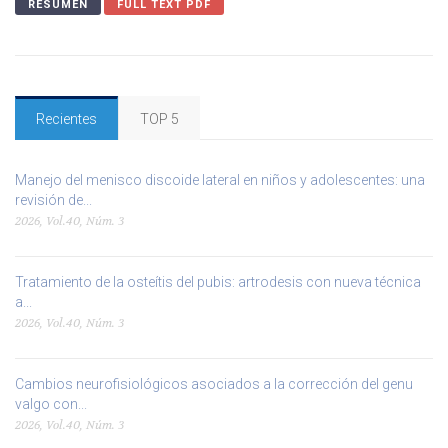
RESUMEN
FULL TEXT PDF
Recientes
TOP 5
Manejo del menisco discoide lateral en niños y adolescentes: una
revisión de...
2026, Vol.40, Núm. 3
Tratamiento de la osteítis del pubis: artrodesis con nueva técnica
a...
2026, Vol.40, Núm. 3
Cambios neurofisiológicos asociados a la corrección del genu
valgo con...
2026, Vol.40, Núm. 3