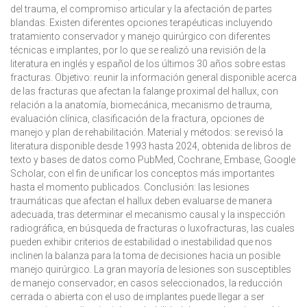
del trauma, el compromiso articular y la afectación de partes
blandas. Existen diferentes opciones terapéuticas incluyendo
tratamiento conservador y manejo quirúrgico con diferentes
técnicas e implantes, por lo que se realizó una revisión de la
literatura en inglés y español de los últimos 30 años sobre estas
fracturas.
Objetivo:
reunir la información general disponible acerca
de las fracturas que afectan la falange proximal del hallux, con
relación a la anatomía, biomecánica, mecanismo de trauma,
evaluación clínica, clasificación de la fractura, opciones de
manejo y plan de rehabilitación.
Material y métodos:
se revisó la
literatura disponible desde 1993 hasta 2024, obtenida de libros de
texto y bases de datos como PubMed, Cochrane, Embase, Google
Scholar, con el fin de unificar los conceptos más importantes
hasta el momento publicados.
Conclusión:
las lesiones
traumáticas que afectan el hallux deben evaluarse de manera
adecuada, tras determinar el mecanismo causal y la inspección
radiográfica, en búsqueda de fracturas o luxofracturas, las cuales
pueden exhibir criterios de estabilidad o inestabilidad que nos
inclinen la balanza para la toma de decisiones hacia un posible
manejo quirúrgico. La gran mayoría de lesiones son susceptibles
de manejo conservador; en casos seleccionados, la reducción
cerrada o abierta con el uso de implantes puede llegar a ser