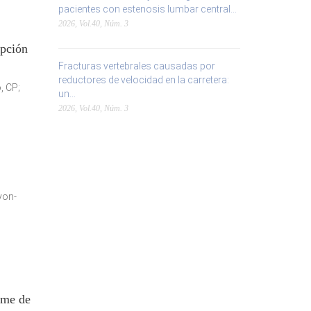
pacientes con estenosis lumbar central...
2026, Vol.40, Núm. 3
opción
Fracturas vertebrales causadas por
reductores de velocidad en la carretera:
, CP;
un...
2026, Vol.40, Núm. 3
yon-
ome de