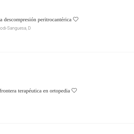
la descompresión peritrocantérica
arodi-Sanguesa, D
 frontera terapéutica en ortopedia