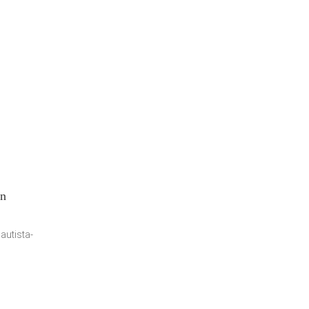
un
autista-