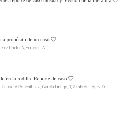
te: reporte de caso inusual y revisión de la literatura
: a propósito de un caso
rez-Prieto, A; Ferreres, A
do en la rodilla. Reporte de caso
; Lassard-Rosenthal, J; García-Linage, R; Zimbrón-López, D