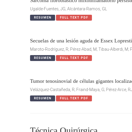
Sarcoma fibroblástico mixoinflamatorio persisten
Ugalde-Fuentes, JG; Alcántara-Ramos, GL
RESUMEN
FULL TEXT PDF
Secuelas de una lesión aguda de Essex Lopresti
Maroto-Rodríguez, R; Pérez-Abad, M; Tibau-Alberdi, M; Pé
RESUMEN
FULL TEXT PDF
Tumor tenosinovial de células gigantes localiza
Velázquez-Castañeda, R; Fraind-Maya, G; Pérez-Arce, RJ
RESUMEN
FULL TEXT PDF
Técnica Quirúrgica