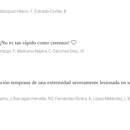
elázquez-Hilario, F; Estrada-Cortés, B
. ¡No es tan rápido como creemos!
erdugo, F; Medrano-Nájera, C; Sánchez-Díaz, JS
tación temprana de una extremidad severamente lesionada en 
ms, J; Barragán-Hervella, RG; Fernández-Rivera, A; López-Meléndez, L; B