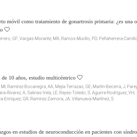
erto móvil como tratamiento de gonartrosis primaria: ¿es una 
zo
rero, GF; Vargas-Morante, MX; Ramos-Murillo, PD; Peñaherrera-Carrillo
 de 10 años, estudio multicéntrico
, MI; Ramírez-Bocanegra, AA; Mejía-Terrazas, GE; Martín-Becerra, J; Pare
a-Álvarez, A; Salinas-Vela, LE; Reyes-Toledo, S; Aguirre-Rodríguez, VH;
-Enríquez, GR; Ramírez-Zamora, JA; Villanueva-Martínez, S
lazgos en estudios de neuroconducción en pacientes con síndr