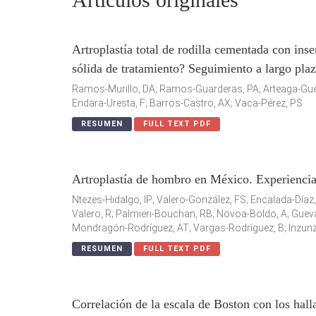
Artroplastía total de rodilla cementada con ins
sólida de tratamiento? Seguimiento a largo pla
Ramos-Murillo, DA; Ramos-Guarderas, PA; Arteaga-Guer
Endara-Uresta, F; Barros-Castro, AX; Vaca-Pérez, PS
RESUMEN
FULL TEXT PDF
Artroplastía de hombro en México. Experiencia
Ntezes-Hidalgo, IP; Valero-González, FS; Encalada-Díaz
Valero, R; Palmieri-Bouchan, RB; Novoa-Boldo, A; Guevar
Mondragón-Rodríguez, AT; Vargas-Rodríguez, B; Inzunza
RESUMEN
FULL TEXT PDF
Correlación de la escala de Boston con los hal